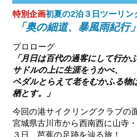
特別企画
初夏の2泊３日ツーリン
「奥の細道、暴風雨紀行
プロローグ
「月日は百代の過客にして行か
サドルの上に生涯をうかべ、
ペダルとらえて老をむかふる物
栖とす。」
今回の港サイクリングクラブの
宮城県古川市から西南西に山寺
３日、芭蕉の足跡を辿る旅！