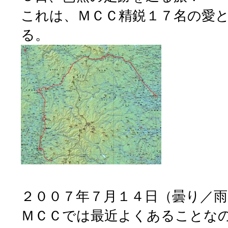
これは、ＭＣＣ精鋭１７名の愛
る。
２００７年７月１４日（曇り／雨
ＭＣＣでは最近よくあることな