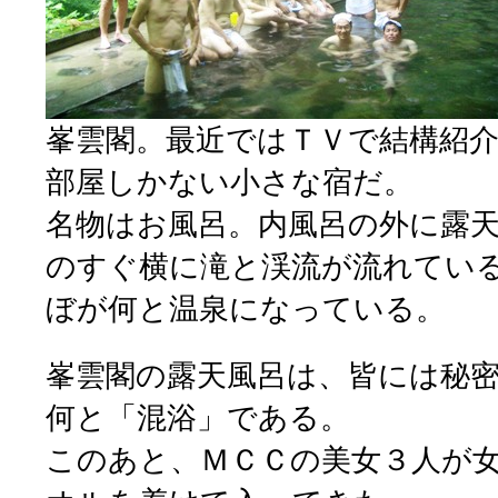
峯雲閣。最近ではＴＶで結構紹
部屋しかない小さな宿だ。
名物はお風呂。内風呂の外に露
のすぐ横に滝と渓流が流れてい
ぼが何と温泉になっている。
峯雲閣の露天風呂は、皆には秘
何と「混浴」である。
このあと、ＭＣＣの美女３人が