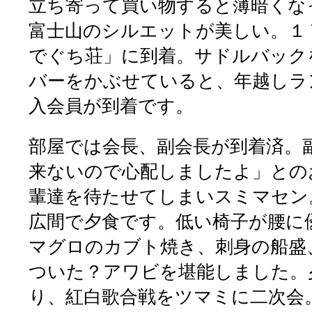
立ち寄って買い物すると薄暗くな
富士山のシルエットが美しい。１
でぐち荘」に到着。サドルバック
バーをかぶせていると、年越しラ
入会員が到着です。
部屋では会長、副会長が到着済。
来ないので心配しましたよ」との
輩達を待たせてしまいスミマセン
広間で夕食です。低い椅子が腰に
マグロのカブト焼き、刺身の船盛
ついた？アワビを堪能しました。
り、紅白歌合戦をツマミに二次会