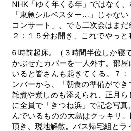
NHK「ゆく年くる年」ではなく
「東急シルベスター…」じゃない
コンサート」。でも二次会はまだ
２：１５分お開き、これでやっと
6 時前起床。（３時間半位しか寝
かぶせたカバーを一人外す。部屋
いると皆さんも起きてくる。７：
ンバーから、「朝食の準備ができ
雑煮や煮しめも添えられ、正月ら
に全員で「きつね浜」で記念写真
んでいるものの大島はクッキリ。
頂き、現地解散。バス帰宅組とラ